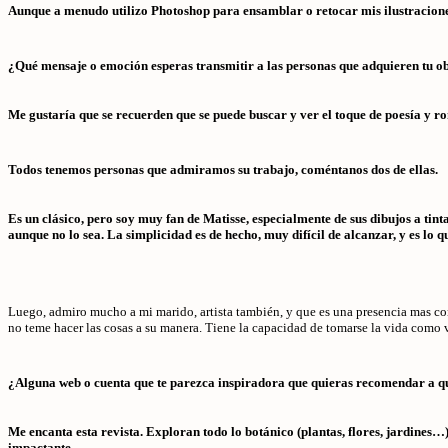
Aunque a menudo utilizo Photoshop para ensamblar o retocar mis ilustraciones,
¿Qué mensaje o emoción esperas transmitir a las personas que adquieren tu o
Me gustaría que se recuerden que se puede buscar y ver el toque de poesía y ro
Todos tenemos personas que admiramos su trabajo, coméntanos dos de ellas.
Es un clásico, pero soy muy fan de Matisse, especialmente de sus dibujos a tint
aunque no lo sea. La simplicidad es de hecho, muy difícil de alcanzar, y es lo q
Luego, admiro mucho a mi marido, artista también, y que es una presencia mas con
no teme hacer las cosas a su manera. Tiene la capacidad de tomarse la vida como 
¿Alguna web o cuenta que te parezca inspiradora que quieras recomendar a q
Me encanta esta revista. Exploran todo lo botánico (plantas, flores, jardines…)
impactante.