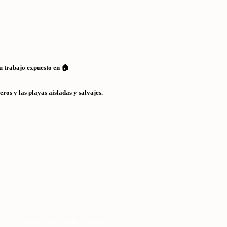
tu trabajo expuesto en 🏠
ros y las playas aisladas y salvajes.
Carrer de la Murada d’Artrutx 27