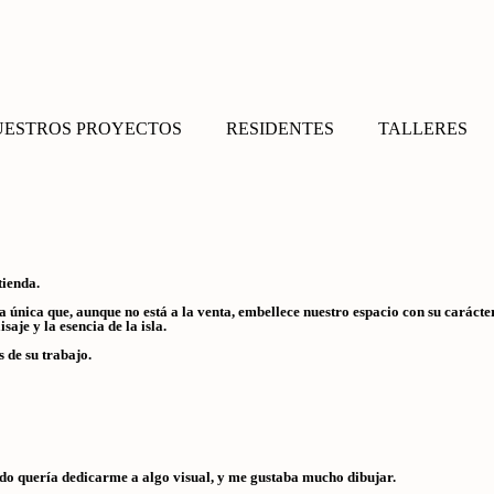
UESTROS PROYECTOS
RESIDENTES
TALLERES
tienda.
 única que, aunque no está a la venta, embellece nuestro espacio con su carácter
aje y la esencia de la isla.
s de su trabajo.
rdo quería dedicarme a algo visual, y me gustaba mucho dibujar.